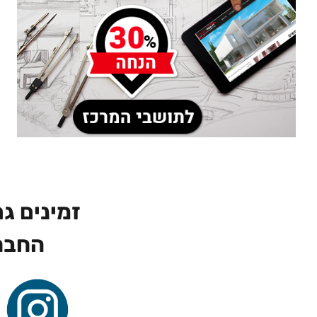
זמינים ג
החבר